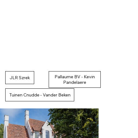
Bloemenateljee Wim
Pallaume BV - Kevin
JLR Szrek
Bouwwerken Frach bv
Pandelaere
De Ruyver
Tuinen Cnudde - Vander Beken