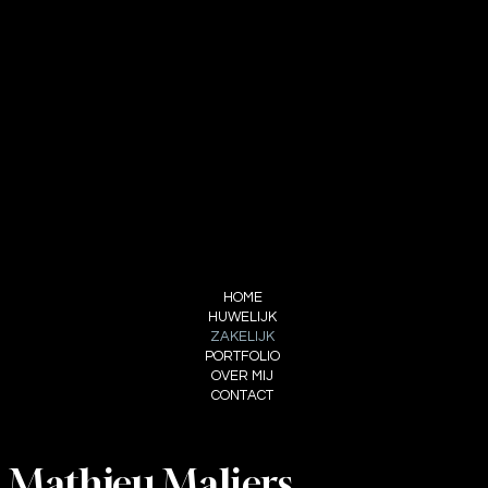
Mathieu Maljers
info@thieugraphi.com
+32496 34 72 51
BE 0772.942.817
FOLLOW ME
INSTAGRAM
FACEBOOK
PicTime portfolio
MENU
HOME
HUWELIJK
ZAKELIJK
PORTFOLIO
OVER MIJ
CONTACT
Mathieu Maljers