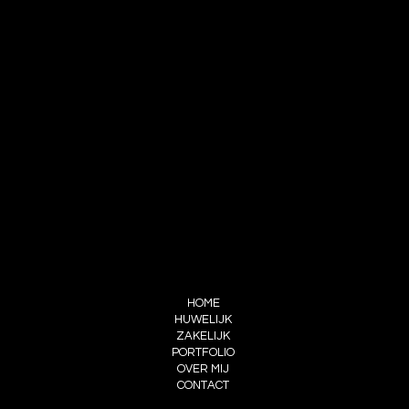
CONTACT
Mathieu Maljers
info@thieugraphi.com
+32496 34 72 51
BE 0772.942.817
FOLLOW ME
INSTAGRAM
FACEBOOK
PicTime portfolio
MENU
HOME
HUWELIJK
ZAKELIJK
PORTFOLIO
OVER MIJ
CONTACT